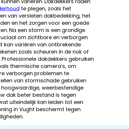
unnen variëren. Dakdekkers raden
derhoud
te plegen, zoals het
en van versleten dakbedekking, het
nden en het zorgen voor een goede
en. Na een storm is een grondige
uciaal om zichtbare en verborgen
it kan variëren van ontbrekende
ekenen zoals scheuren in de nok of
. Professionele dakdekkers gebruiken
oals thermische camera’s, om
ere verborgen problemen te
stellen van stormschade gebruiken
s hoogwaardige, weerbestendige
w dak beter bestand is tegen
t uiteindelijk kan leiden tot een
ning in Vught beschermt tegen
igheden.