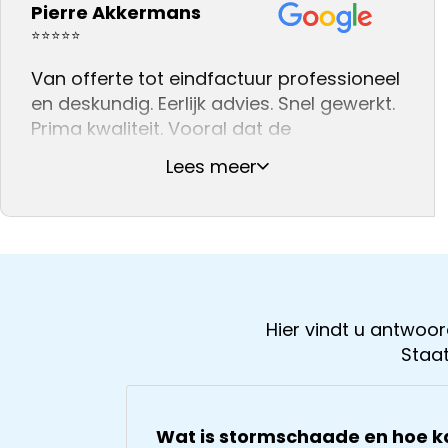
Pierre Akkermans
We kunnen dit bedrijf na onze ervaring
daarom aan iedereen adviseren .👍👍👍
⭐⭐⭐⭐⭐
Van offerte tot eindfactuur professioneel
en deskundig. Eerlijk advies. Snel gewerkt.
Prima kwaliteit. Vooral dat de
dakinspectie live gevolgd kon worden in
Lees meer
de woonkamer, waar ter plekke een
offerte werd opgesteld, kwam zeer
professioneel over.
Hier vindt u antwo
Staat
Wat is stormschaade en hoe k