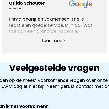
Guido Schouten
en Atilla hebben voortreffelijke werk
afgeleverd. Zij zijn zeer deskundig en
⭐⭐⭐⭐⭐
vriendelijk en hebben alles keurig netjes
Prima bedrijf en vakmensen, snelle
achtergelaten.
reactie en goede service. Mijn dak was
Aanrader!!
toe aan een grondige inspectie,
Dakdekker Jan gebeld, die reageerde
Lees meer
direct en een dag later stond Jan al op
het dak voor de gratis(!) inspectie. Er
werden een paar acute zaken
Veelgestelde vragen
orden op de meest voorkomende vragen over onze 
 uw vraag er niet bij? Neem gerust contact met o
an ik het voorkomen?