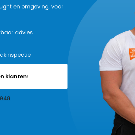
Vught en omgeving, voor
baar advies
dakinspectie
n klanten!
2948