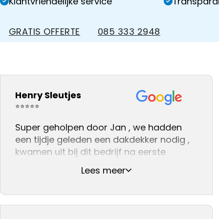
Klantvriendelijke service
Transparan
GRATIS OFFERTE
085 333 2948
Henry Sleutjes
⭐⭐⭐⭐⭐
Super geholpen door Jan , we hadden
een tijdje geleden een dakdekker nodig ,
kwamen uit bij dit bedrijf na eerste
gesprek gelijk het gevoel dat we met
Lees meer
iemand spraken die wist waar hij het over
had .
En na dat de werkzaamheden klaar
waren zag alles er weer fantastisch uit .