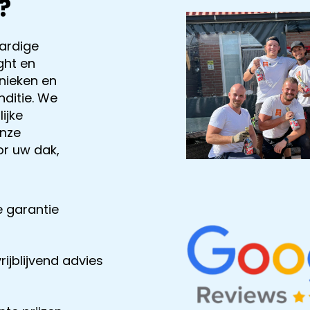
?
ardige
ght en
nieken en
ditie. We
ijke
onze
or uw dak,
 garantie
rijblijvend advies