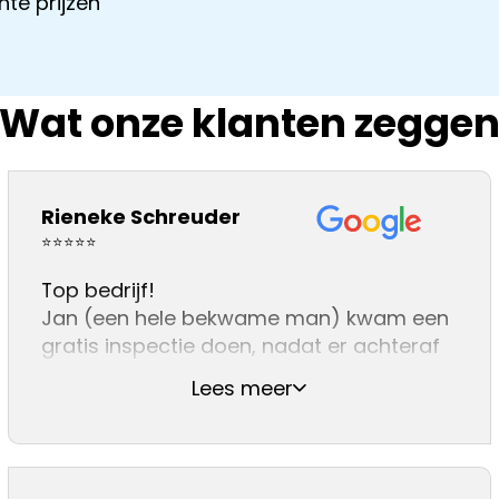
te prijzen
Wat onze klanten zegge
Pierre akkermans
Rieneke Schreuder
⭐⭐⭐⭐⭐
Top bedrijf!
Jan (een hele bekwame man) kwam een
gratis inspectie doen, nadat er achteraf
gebleken, een ‘niet vakman’ ons dak
Lees meer
heeft gedaan. De nokvorsten zijn
vervangen en schoorstenen zijn
gerenoveerd. Er wordt gewerkt met A
kwaliteit materiaal. Zijn vakmannen Harrie