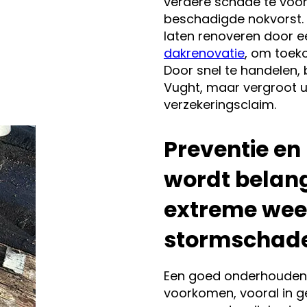
verdere schade te voo
beschadigde nokvorst. 
laten renoveren door e
dakrenovatie
, om toek
Door snel te handelen, 
Vught, maar vergroot u
verzekeringsclaim.
Preventie en
wordt belang
extreme wee
stormschade
Een goed onderhouden 
voorkomen, vooral in 