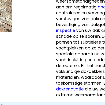
weersomstandigheden k
aan om regelmatig
on
controleren en vervang
verstevigen van dakra
bevestiging van dakgot
inspectie
van uw dak cr
schade op te sporen. D
pannen tot subtielere t
vochtplekken op zolder
speciale apparatuur, z
vochtinsluiting en and
detecteren. Bij het her
vakkundige dakdekker
materialen, waardoor u
toekomstige stormen, wa
dakrenovatie
die uw wo
extreme weersomstand