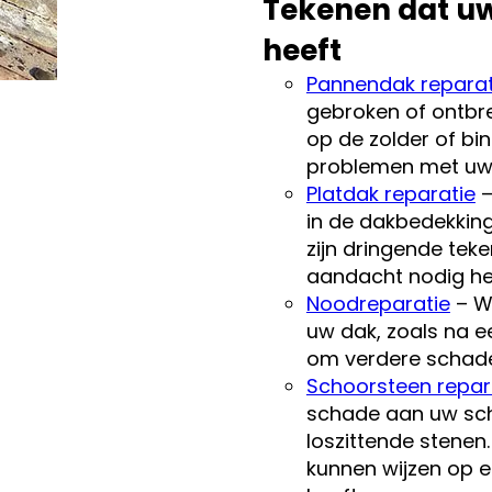
Tekenen dat uw
heeft
Pannendak reparat
gebroken of ontbr
op de zolder of b
problemen met uw
Platdak reparatie
–
in de dakbedekking
zijn dringende tek
aandacht nodig he
Noodreparatie
– We
uw dak, zoals na e
om verdere schad
Schoorsteen repar
schade aan uw sch
loszittende stenen
kunnen wijzen op e