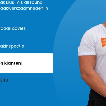
k klus! Als all round
le dakwerkzaamheden in
baar advies
dakinspectie
n klanten!
2948