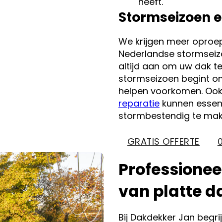
heeft.
Stormseizoen e
We krijgen meer oproe
Nederlandse stormseizo
altijd aan om uw dak te
stormseizoen begint o
helpen voorkomen. Oo
reparatie
kunnen essent
stormbestendig te mak
GRATIS OFFERTE
Professionee
van platte d
Bij Dakdekker Jan begri