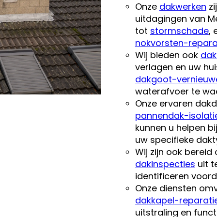
Onze
dakwerken
zi
uitdagingen van Me
tot
stormschade
,
nokvorsten-repara
Wij bieden ook
dak
verlagen en uw hu
dakgoot-vernieuw
waterafvoer te wa
Onze ervaren dakde
pannendak-isolati
kunnen u helpen bi
uw specifieke dakt
Wij zijn ook berei
dakinspecties
uit 
identificeren voor
Onze diensten om
dakkapel-reparati
uitstraling en func