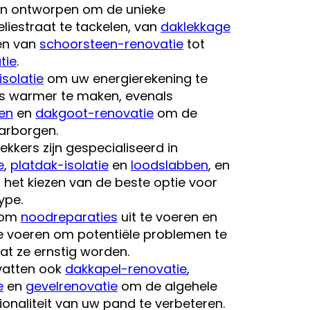
jn ontworpen om de unieke
liestraat te tackelen, van
daklekkage
 en van
schoorsteen-renovatie
tot
tie
.
isolatie
om uw energierekening te
is warmer te maken, evenals
en
en
dakgoot-renovatie
om de
arborgen.
kkers zijn gespecialiseerd in
e
,
platdak-isolatie
en
loodslabben
, en
j het kiezen van de beste optie voor
ype.
d om
noodreparaties
uit te voeren en
te voeren om potentiële problemen te
dat ze ernstig worden.
vatten ook
dakkapel-renovatie
,
e
en
gevelrenovatie
om de algehele
tionaliteit van uw pand te verbeteren.