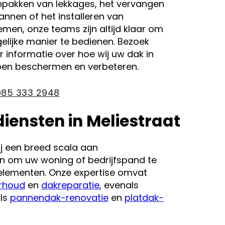
npakken van lekkages, het vervangen
nen of het installeren van
men, onze teams zijn altijd klaar om
lijke manier te bedienen. Bezoek
 informatie over hoe wij uw dak in
lpen beschermen en verbeteren.
085 333 2948
ensten in Meliestraat
ij een breed scala aan
n om uw woning of bedrijfspand te
lementen. Onze expertise omvat
rhoud
en
dakreparatie
, evenals
als
pannendak-renovatie
en
platdak-