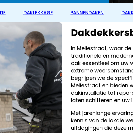
TIE
DAKLEKKAGE
PANNENDAKEN
DAKI
Dakdekkersbe
In Meliestraat, waar de
traditionele en modern
dak essentieel om uw 
extreme weersomstandig
begrijpen we de speci
Meliestraat en bieden 
dakinstallatie tot repa
laten schitteren en uw 
Met jarenlange ervarin
kennis van de lokale 
uitdagingen die deze 