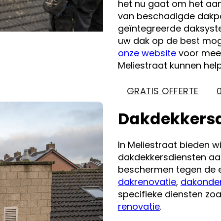
het nu gaat om het aa
van beschadigde dakpan
geïntegreerde daksyste
uw dak op de best moge
onze website
voor meer
Meliestraat kunnen he
GRATIS OFFERTE
Dakdekkersdi
In Meliestraat bieden w
dakdekkersdiensten aa
beschermen tegen de e
dakrenovatie
,
dakonde
specifieke diensten zo
renovatie
.